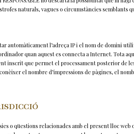
ò, el RESPONSABLE no descarta la possibilitat que hi hag
strofes naturals, vagues o circumstàncies semblants que
ar automàticament l’adreça IP i el nom de domini utilit
dinador quan aquest es connecta a Internet. Tota aqu
ent inscrit que permet el processament posterior de le
onèixer el nombre d’impressions de pàgines, el nombre
RISDICCIÓ
rsies o qüestions relacionades amb el present lloc web o