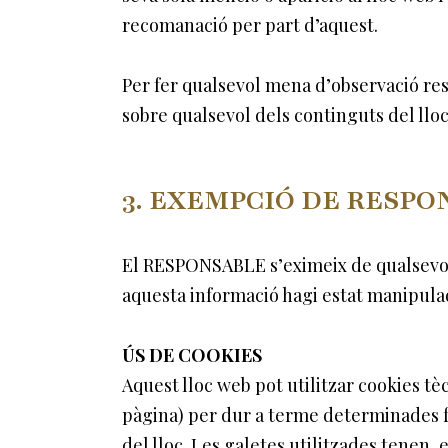
recomanació per part d’aquest.
Per fer qualsevol mena d’observació res
sobre qualsevol dels continguts del ll
3. EXEMPCIÓ DE RESPO
El RESPONSABLE s’eximeix de qualsevol 
aquesta informació hagi estat manipulad
ÚS DE COOKIES
Aquest lloc web pot utilitzar cookies tè
pàgina) per dur a terme determinades f
del lloc. Les galetes utilitzades tenen, 