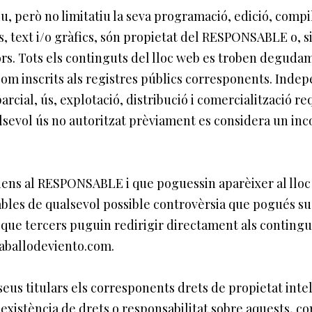
iu, però no limitatiu la seva programació, edició, compi
, text i/o gràfics, són propietat del RESPONSABLE o, si
ors. Tots els continguts del lloc web es troben deguda
í com inscrits als registres públics corresponents. Inde
arcial, ús, explotació, distribució i comercialització re
sevol ús no autoritzat prèviament es considera un inc
 aliens al RESPONSABLE i que poguessin aparèixer al llo
ables de qualsevol possible controvèrsia que pogués sus
 tercers puguin redirigir directament als continguts 
caballodeviento.com.
s titulars els corresponents drets de propietat intel·l
l’existència de drets o responsabilitat sobre aquests, 