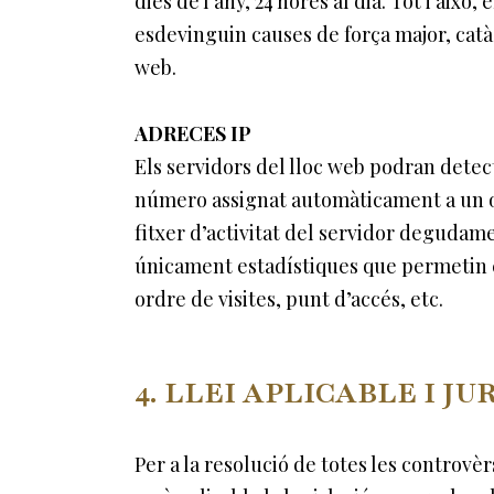
dies de l’any, 24 hores al dia. Tot i aix
esdevinguin causes de força major, catà
web.
ADRECES IP
Els servidors del lloc web podran detect
número assignat automàticament a un or
fitxer d’activitat del servidor degudam
únicament estadístiques que permetin c
ordre de visites, punt d’accés, etc.
4. LLEI APLICABLE I JU
Per a la resolució de totes les controvè