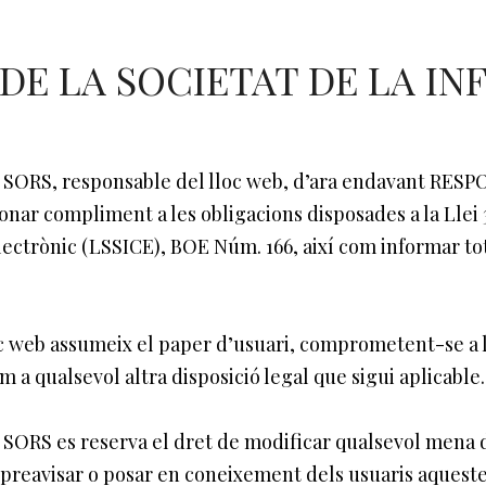
 DE LA SOCIETAT DE LA IN
S, responsable del lloc web, d’ara endavant RESPONS
r compliment a les obligacions disposades a la Llei 34/
lectrònic (LSSICE), BOE Núm. 166, així com informar tot
oc web assumeix el paper d’usuari, comprometent-se a 
m a qualsevol altra disposició legal que sigui aplicable.
S es reserva el dret de modificar qualsevol mena d’
e preavisar o posar en coneixement dels usuaris aques