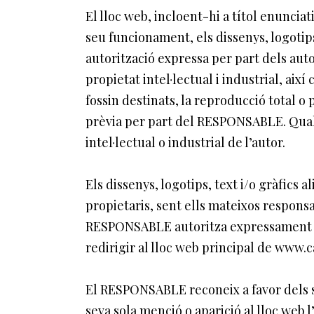
El lloc web, incloent-hi a títol enunciat
seu funcionament, els dissenys, logotips
autorització expressa per part dels aut
propietat intel·lectual i industrial, aix
fossin destinats, la reproducció total o p
prèvia per part del RESPONSABLE. Qual
intel·lectual o industrial de l’autor.
Els dissenys, logotips, text i/o gràfics
propietaris, sent ells mateixos respons
RESPONSABLE autoritza expressament que
redirigir al lloc web principal de www.
El RESPONSABLE reconeix a favor dels seu
seva sola menció o aparició al lloc web 