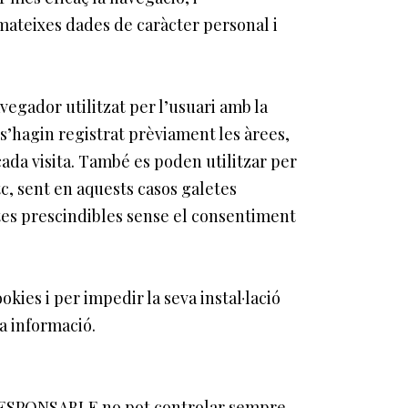
 mateixes dades de caràcter personal i
vegador utilitzat per l’usuari amb la
 s’hagin registrat prèviament les àrees,
ada visita. També es poden utilitzar per
c, sent en aquests casos galetes
etes prescindibles sense el consentiment
okies i per impedir la seva instal·lació
a informació.
el RESPONSABLE no pot controlar sempre