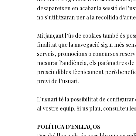
desapareixen en acabar la sessió de l’u
no s’utilitzaran per a la recollida d’aque
Mitjançant l’ús de cookies també és poss
finalitat que la navegació sigui més sen
serveis, promocions o concursos reserva
mesurar l’audiència, els paràmetres de t
prescindibles tècnicament però benefici
previ de l’usuari.
L’usuari té la possibilitat de configurar
al vostre equip. Si us plau, consulteu l
POLÍTICA D’ENLLAÇOS
Des del lloc web, és possible que es re