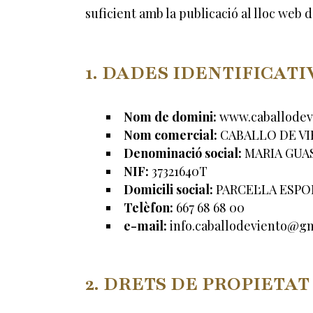
suficient amb la publicació al lloc 
1. DADES IDENTIFICATI
Nom de domini:
www.caballodev
Nom comercial:
CABALLO DE V
Denominació social:
MARIA GUA
NIF:
37321640T
Domicili social:
PARCEL·LA ESPO
Telèfon:
667 68 68 00
e-mail:
info.caballodeviento@g
2. DRETS DE PROPIETAT