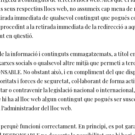
als seus respectius llocs web, no assumeix cap mena de 
retirada immediata de qualsevol contingut que pogués co
, procedint a la retirada immediata de la redirecció a 
ut en qüestió.
 la informació i continguts emmagatzemats, a títol enu
xarxes socials o qualsevol altre mitjà que permeti a te
ABLE. No obstant això, i en compliment del que dispose
toritats i forces de seguretat, col·laborant de forma acti
r o contravenir la legislació nacional o internacional, 
e hi ha al lloc web algun contingut que pogués ser susce
l’administrador del lloc web.
t perquè funcioni correctament. En principi, es pot gar