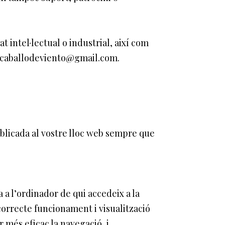
 intel·lectual o industrial, així com
fo.caballodeviento@gmail.com.
blicada al vostre lloc web sempre que
 a l’ordinador de qui accedeix a la
orrecte funcionament i visualització
r més eficaç la navegació, i