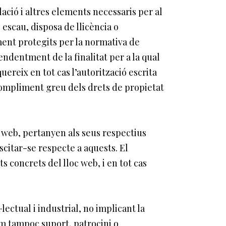
lació i altres elements necessaris per al
 escau, disposa de llicència o
ment protegits per la normativa de
pendentment de la finalitat per a la qual
quereix en tot cas l’autorització escrita
ompliment greu dels drets de propietat
c web, pertanyen als seus respectius
citar-se respecte a aquests. El
concrets del lloc web, i en tot cas
ectual i industrial, no implicant la
com tampoc suport, patrocini o