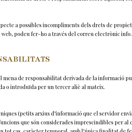
pecte a possibles incompliments dels drets de propietat
oc web, podeu fer-ho a través del correu electrònic in
NSABILITATS
mena de responsabilitat derivada de la informació pu
a o introduïda per un tercer aliè al mateix.
cniques (petits arxius d’informació que el servidor envia
uncions que són considerades imprescindibles per al c
en tot cas, caràcter temporal, amb l’única finalitat de fe