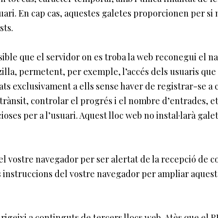
suari. En cap cas, aquestes galetes proporcionen per si
sts.
ible que el servidor on es troba la web reconegui el na
zilla, permetent, per exemple, l’accés dels usuaris que
ts exclusivament a ells sense haver de registrar-se a c
rànsit, controlar el progrés i el nombre d’entrades, et
oses per a l’usuari. Aquest lloc web no instal·larà gal
 el vostre navegador per ser alertat de la recepció de co
es instruccions del vostre navegador per ampliar aquest
dirigeixi a continguts de tercers llocs web. Atès que 