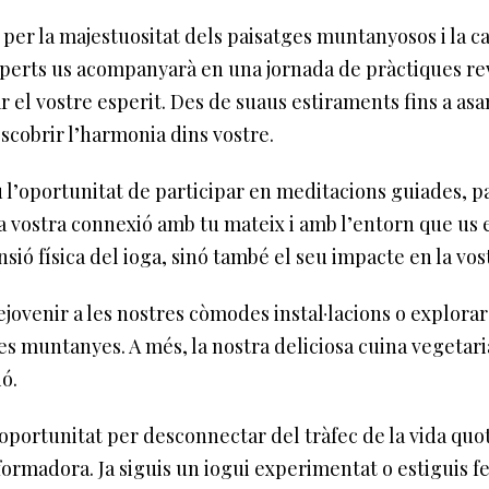
per la majestuositat dels paisatges muntanyosos i la c
xperts us acompanyarà en una jornada de pràctiques rev
ar el vostre esperit. Des de suaus estiraments fins a as
escobrir l’harmonia dins vostre.
 l’oportunitat de participar en meditacions guiades, pas
la vostra connexió amb tu mateix i amb l’entorn que us 
ió física del ioga, sinó també el seu impacte en la vost
ejovenir a les nostres còmodes instal·lacions o explorar
n les muntanyes. A més, la nostra deliciosa cuina vegetar
ó.
portunitat per desconnectar del tràfec de la vida quo
rmadora. Ja siguis un iogui experimentat o estiguis f