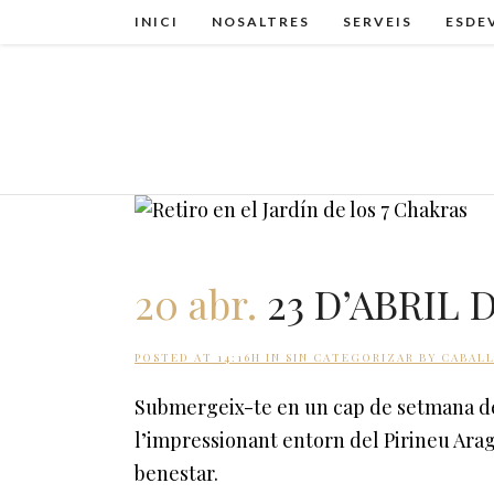
INICI
NOSALTRES
SERVEIS
ESDE
20 abr.
23 D’ABRIL D
POSTED AT 14:16H
IN
SIN CATEGORIZAR
BY
CABALL
Submergeix-te en un cap de setmana de s
l’impressionant entorn del Pirineu Aragon
benestar.