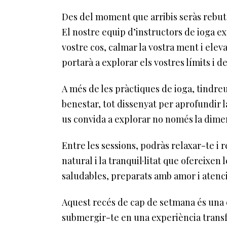
Des del moment que arribis seràs rebut 
El nostre equip d’instructors de ioga e
vostre cos, calmar la vostra ment i elev
portarà a explorar els vostres límits i d
A més de les pràctiques de ioga, tindreu
benestar, tot dissenyat per aprofundir 
us convida a explorar no només la dimens
Entre les sessions, podràs relaxar-te i r
natural i la tranquil·litat que ofereixe
saludables, preparats amb amor i atenci
Aquest recés de cap de setmana és una o
submergir-te en una experiència transfo